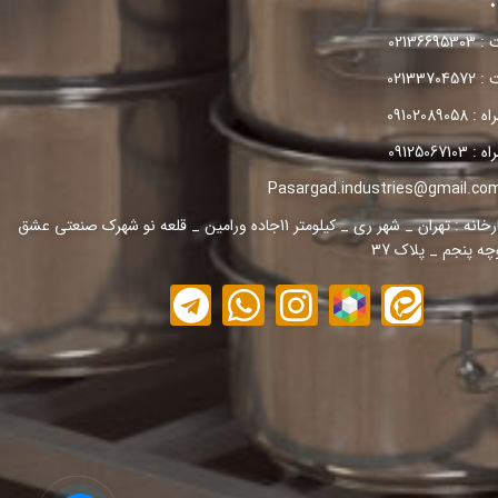
021366
021337
09102089
09125067
آدرس کارخانه : تهران _ شهر ری _ کیلومتر 11جاده ورامین _ قلعه نو شهرک صنعتی عشق
چه پنجم _ پلاک 37