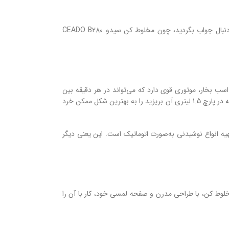
آیا تا به حال به این فکر کرده‌اید که چطور می‌توانید در سریع‌ترین زمان ممکن یک اسموتی خوشمزه یا یک شیک خنک و دلپذیر درست کنید؟ دیگر لازم نیست دنبال جواب بگردید، چون مخلوط کن سیدو CEADO B280
وط کن سیدو B280 فقط یک دستگاه معمولی نیست، بلکه یک همراه واقعی برای شما در آشپزخانه یا کافی‌شاپ است. این مدل با توان 1300 وات و قدرت 1.5 اسب بخار، موتوری قوی دارد که می‌تواند در هر دقیقه بین
18,000 تا 28,000 دور بچرخد. این یعنی سرعت بالا و عملکرد بی‌نقص! تیغه‌های استیل داینامیک اسپین این دستگاه، بدون نیاز به تیز کردن، آماده هستند تا هر چیزی که در پارچ 1.5 لیتری آن بریزید را به بهترین شکل ممکن خرد
است که هم دوام بالایی دارد و هم زیبایی. همچنین، دستگاه دارای 6 برنامه پیش‌فرض برای تهیه انواع نوشیدنی به‌صورت اتوماتیک است. این یعنی دیگر
اشته باشید. این مخلوط کن، با طراحی مدرن و صفحه لمسی خود، کار با آن را