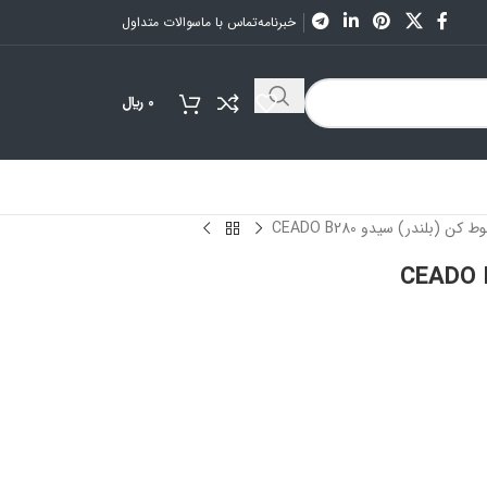
خبرنامه
تماس با ما
سوالات متداول
0
﷼
 کن (بلندر) سیدو CEADO B280