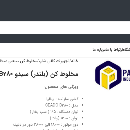
گاه
ارتباط با ما
درباره ما
خانه
تجهیزات کافی شاپ
مخلوط کن صنعتی
مخلوط
مخلوط کن (بلندر) سیدو CEADO B280
ویژگی های محصول:
کشور سازنده : ایتالیا
مدل : CEADO B280
توان دستگاه : 1/5 (اسب بخار)
توان : 1300 (وات)
دور موتور : 18000 الی 28000 دور در دقیقه