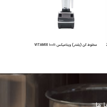
مخلوط کن (بلندر) ویتامیکس VITAMIX 10011
مخلوط کن (بلندر) سی
ا ما