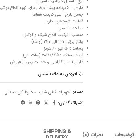
تیغ : استیل داینامیک اسپین
دارای : 6 برنامه پیش فرض برای تهیه انواع نوشیدنی بصورت اتوماتیک
جنس پارچ : پلی کربنات شفاف
قابلیت شستشو : دارد
صفحه : لمسی
مناسب : ترکیب انواع شیک و کوکتل
ولتاز برق : 220 الی 240 (ولت)
بسامد : 50 الی 60 هرتز
ابعاد دستگاه : 45*18*20 (سانتیمتر)
دارای 1 سال گارانتی و خدمت پس از فروش
افزودن به علاقه مندی
دسته:
تجهیزات کافی شاپ
,
مخلوط کن صنعتی
اشتراک گذاری:
SHIPPING &
توضیحات
نظرات (0)
DELIVERY