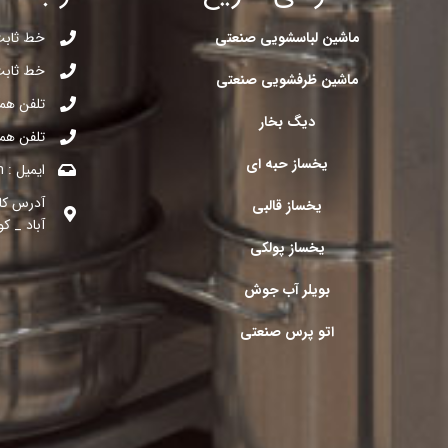
ماشین لباسشویی صنعتی
خط ثابت : 95303
خط ثابت : 04572
ماشین ظرفشویی صنعتی
تلفن همراه : 058
دیگ بخار
تلفن همراه : 103
یخساز حبه ای
ایمیل : Pasargad.industries@gmail.com
یخساز قالبی
آباد _ کو
یخساز پولکی
بویلر آب جوش
اتو پرس صنعتی