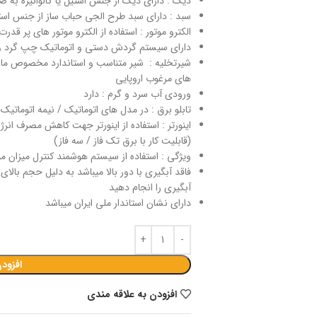
دیگ : دارای دیگ از جنس استیل یا گالوانیزه به ضخامت 1 تا 3
سبد : دارای سبد طرح الجی حباب ساز از جنس استیل به 
الکترو موتور : استفاده از الکترو موتور های پر قد
دارای سیستم گردش دستی و اتوماتیک چپ گرد و
شیرتخلیه : شیر متناسب و استاندارد مخصوص ماشی
های مرغوب اروپایی
ورودی آب سرد و گرم : دارد
تابلو برق : در مدل های اتوماتیک / نیمه اتوماتی
اینورتر : استفاده از اینورتر جهت کاهش مصرف ان
(قابلیت کار با برق تک فاز / سه فاز)
ویژگی : استفاده از سیستم هوشمند کنترل میزان م
فاقد آبگیری با دور بالا میباشد به دلیل حجم بالای
آبگیری را انجام دهید
دارای نشان استاندار ملی ایران میباشد
افزود
افزودن به علاقه مندی