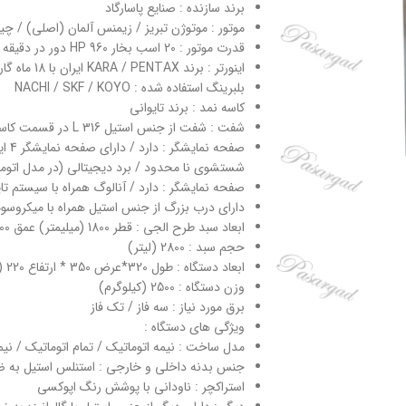
برند سازنده : صنایع پاسارگاد
موتور : موتوژن تبریز / زیمنس آلمان (اصلی) / چی
قدرت موتور : 20 اسب بخار HP 960 دور در دقیقه در مدل هرزگر با دور آبگیر 40 درصد البسه
اینورتر : برند KARA / PENTAX ایران با 18 ماه گارانتی
بلبرینگ استفاده شده : NACHI / SKF / KOYO
کاسه نمد : برند تایوانی
شفت : شفت از جنس استیل 316 L در قسمت کاسه نمد و ما بقی شفت از جنس CK45 اصلی
شستشوی نا محدود / برد دیجیتالی (در مدل اتوم
صفحه نمایشگر : دارد / آنالوگ همراه با سیستم تا
دارای درب بزرگ از جنس استیل همراه با میکروسو
ابعاد سبد طرح الجی : قطر 1800 (میلیمتر) عمق 1600 (میلیمتر)
حجم سبد : 2800 (لیتر)
ابعاد دستگاه : طول 320*عرض 350 * ارتفاع 220 (سانتیمتر)
وزن دستگاه : 2500 (کیلوگرم)
برق مورد نیاز : سه فاز / تک فاز
ویژگی های دستگاه :
مدل ساخت : نیمه اتوماتیک / تمام اتوماتیک / نیم
جنس بدنه داخلی و خارجی : استنلس استیل به ضخامت 1 الی 2
استراکچر : ناودانی با پوشش رنگ اپوکسی