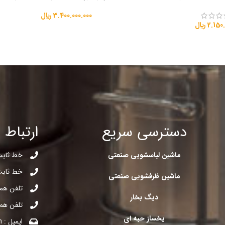
3.400.000.000
﷼
2.150.
﷼
دسترسی سریع
ارتباط ب
ماشین لباسشویی صنعتی
خط ثابت : 95303
خط ثابت : 04572
ماشین ظرفشویی صنعتی
تلفن همراه : 058
دیگ بخار
تلفن همراه : 103
یخساز حبه ای
ایمیل : Pasargad.industries@gmail.com