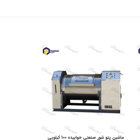
ماشین پتو شور صنعتی خوابیده 100 کیلویی
ماشین لباسشویی 