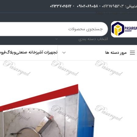
Skip to navigation
تیبانی:
02136695303
-
09102089058
-
02133704572
Skip to main content
انتخاب دسته بندی
تجهیزات آشپزخانه صنعتی
وبلاگ
فروش
مرور دسته ها