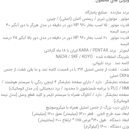
ویژگی های محصول:
برند سازنده : صنایع پاسارگاد
موتور : موتوژن تبریز / زیمنس آلمان (اصلی) / چینی
قدرت موتور : 15 اسب بخار HP 960 دور در دقیقه در مدل هرزگر با دور آبگیر 40
درصد البسه
قدرت موتور : 20 اسب بخار HP 960 دور در دقیقه در مدل دور بالا آبگیر 65 درصد
البسه
اینورتر : برند KARA / PENTAX ایران با 18 ماه گارانتی
بلبرینگ استفاده شده : NACHI / SKF / KOYO
کاسه نمد : برند تایوانی
شفت : شفت از جنس استیل 316 L در قسمت کاسه نمد و ما بقی شفت از جنس
CK45 اصلی
صفحه نمایشگر : دارد / دارای صفحه نمایشگر 4 اینچی رنگی با سیستم هوشمند /
PLC / HMI با برنامه شستشوی نا محدود / برد دیجیتالی (در مدل اتوماتیک)
صفحه نمایشگر : دارد / آنالوگ همراه با سیستم تایمر و کلید قطع وصل (مدل نیمه
اتوماتیک)
دارای درب بزرگ از جنس استیل همراه با میکروسوئیچ
ابعاد سبد طرح الجی : قطر 1300 (میلیمتر) عمق 1200 (میلیمتر)
ابعاد دستگاه : طول 140*عرض 175 * ارتفاع 200 (سانتیمتر)
وزن دستگاه : 1600 (کیلوگرم)