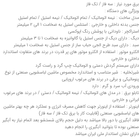
برق مورد نیاز : سه فاز / تک فاز
ویژگی های دستگاه :
مدل ساخت : نیمه اتوماتیک / تمام اتوماتیک / نیمه استیل / تمام استیل
جنس بدنه داخلی و خارجی : استنلس استیل به ضخامت 1 الی 2 میلیمتر
استراکچر : ناودانی با پوشش رنگ اپوکسی
دیگ : دارای دیگ از جنس استیل یا گالوانیزه به ضخامت 1 تا 3 میلیمتر
سبد : دارای سبد طرح الجی حباب ساز از جنس استیل به ضخامت 1 میلیمتر
الکترو موتور : استفاده از الکترو موتور های پر قدرت در برند های متفاوت استاندارد
داخلی و خارجی
دارای سیستم گردش دستی و اتوماتیک چپ گرد و راست گرد
شیرتخلیه : شیر متناسب و استاندارد مخصوص ماشین لباسشویی صنعتی از نوع
پنوماتیکی و برقی در برند های مرغوب اروپایی
ورودی آب سرد و گرم : دارد
تابلو برق : در مدل های اتوماتیک / نیمه اتوماتیک / دستی / در برند های مرغوب
ایرانی و خارجی
اینورتر : استفاده از اینورتر جهت کاهش مصرف انرژی و عملکرد هر چه بهتر ماشین
های لباسشویی صنعتی (قابلیت کار با برق تک فاز / سه فاز)
فاقد آبگیری با دور بالا میباشد به دلیل حجم بالای شستشو بعد اتمام نیاز به آبگیر
صنعتی بوده تا بتوانید آبگیری را انجام دهید
دارای نشان استاندار ملی ایران میباشد