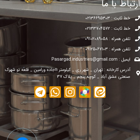
ارتباط با ما
خط ثابت : 02136695303
خط ثابت : 02133704572
تلفن همراه : 09102089058
تلفن همراه : 09125067103
ایمیل : Pasargad.industries@gmail.com
آدرس کارخانه : تهران _ شهر ری _ کیلومتر 11جاده ورامین _ قلعه نو شهرک
صنعتی عشق آباد _ کوچه پنجم _ پلاک 37