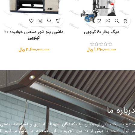
دیگ بخار 60 کیلویی
ماشین پتو شور صنعتی خوابیده 70
کیلویی
1.690.000.000
﷼
3.400.000.000
﷼
درباره ما
صنایع پاسارگاد، یکی از برترین تولیدکنندگان تجهیزات لاندری و آشپزخانه صنعتی
در ایران است. با بیش از ۲۰ سال تجربه در این صنعت، ما تلاش می‌کنیم تا