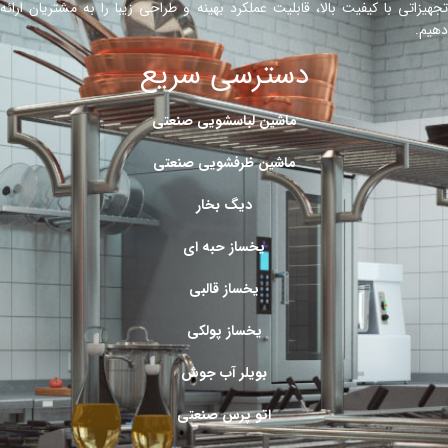
تجهیزاتی با کیفیت بالا، قابلیت عملکرد بهینه و طراحی زیبا را به مشتریان ارائه
دهیم.
دسترسی سریع
ماشین لباسشویی صنعتی
ماشین ظرفشویی صنعتی
دیگ بخار
یخساز حبه ای
یخساز قالبی
یخساز پولکی
بویلر آب جوش
اتو پرس صنعتی