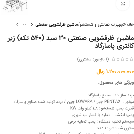
برای بزرگنمایی کلیک کنید
خانه
تجهیزات نظافتی و شستشو
ماشین ظرفشویی صنعتی
ماشین ظرفشویی صنعتی 30 سبد (540 تکه) زیر
کانتری پاسارگاد
(
1
بازخورد مشتری)
1.200.000.000
﷼
ویژگی های محصول:
برند سازنده : صنایع پاسارگاد
موتور : PENTAX چین/ LOWARA چین / برند تولید شده صنایع پاسارگاد
قدرت پمپ شستشو : 1.8 کیلو وات KW
پمپ آبکشی : ندارد با فشار آب شهری
سیستم تخلیه دستگاه : پمپ تخلیه برقی
مخزن شستشو : 1 عدد