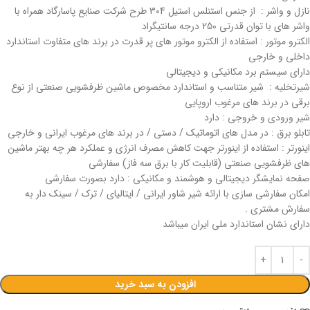
نازل و واشر : از جنس استنلس استیل 304 طرح شرکت صنایع پاسارگاد همراه با
واشر های با توان قدرتی 250 درجه سانتیگراد
الکترو موتور : استفاده از الکترو موتور های پر قدرت در برند های متفاوت استاندارد
داخلی و خارجی
دارای سیستم برد مکانیکی و دیجیتالی
شیرتخلیه : شیر متناسب و استاندارد مخصوص ماشین ظرفشویی صنعتی از نوع
برقی در برند های مرغوب اروپایی
شیر ورودی و خروجی : دارد
تابلو برق : در مدل های اتوماتیک / دستی / در برند های مرغوب ایرانی و خارجی
اینورتر : استفاده از اینورتر جهت کاهش مصرف انرژی و عملکرد هر چه بهتر ماشین
های ظرفشویی صنعتی (قابلیت کار با برق سه فاز) سفارشی
صفحه نمایشگر دیجیتالی و هوشمند و مکانیکی : دارد بصورت سفارشی
امکان سفارشی سازی با ارائه شیر شاور ایرانی / ایتالیای / ترک / سینک دار به
سفارش مشتری .
دارای نشان استاندارد ملی ایران میباشد
افزودن به سبد خرید