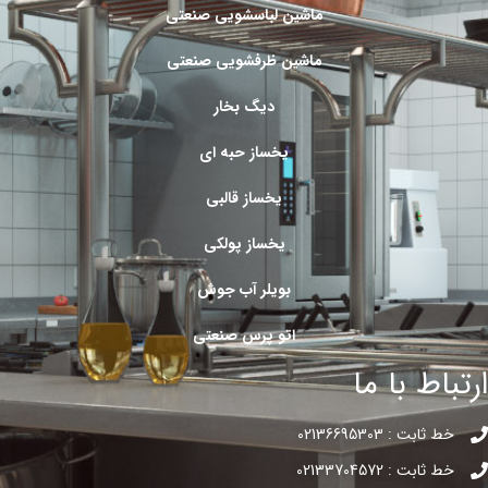
ماشین لباسشویی صنعتی
ماشین ظرفشویی صنعتی
دیگ بخار
یخساز حبه ای
یخساز قالبی
یخساز پولکی
بویلر آب جوش
اتو پرس صنعتی
ارتباط با ما
خط ثابت : 02136695303
خط ثابت : 02133704572