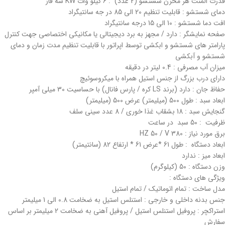
قدرت المنت هر مخزن شستشو (2 عدد) : 6 کیلو وات KW سه فاز
دمای شستشو : قابلیت تنظیم 20 الی 85 در جه سانتیگراد
افت دما شستشو : 10 الی 15 درجه سانتیگراد
صفحه نمایشگر : دارد / مجهز به برد دیجیتالی یا مکانیکی اختصاصی جهت کنترل
پارامتر های شستشو و ابکشی توسط اپراتور با قابلیت تنظیم مدت زمان و دمای
شستشو و آبکشی
میزان آب مصرفی : 0.4 لیتر در دقیقه
دارای درب بزرگ از جنس استیل همراه با میکروسوئیچ
حفاظ جان : دارد (برند LS کره / پارس فانال) با حساسیت 30 میلی آمپر
ابعاد سبد : طول 500 (میلیمتر) عرض 500 (میلیمتر)
گنجایش سبد : 18 بشقاب غذا خوری / 8 عدد سینی سلف
ظرفیت : 50 سبد در ساعت
برق مورد نیاز : HZ 50 / V 380
ابعاد دستگاه : طول 61 *عرض 61 * ارتفاع 82 (سانتیمتر)
ابعاد میز : ندارد
وزن دستگاه : 50 (کیلوگرم)
ویژگی های دستگاه :
مدل ساخت : تمام اتوماتیک / تمام استیل
جنس بدنه داخلی و خارجی : استنلس استیل به ضخامت 0.8 الی 1 میلیمتر
استراکچر : پروفیل استنلس استیل / پروفیل آهنی به ضخامت 2 میلیمتر بر اساس
سفارش