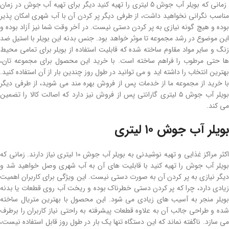
زمانی که بویلر آب جوش 5 لیتری را تهیه کنید دیگر برای تهیه آب جوش در زمان
مناسب نگرانی نخواهید داشت، از طرفی دیگر پر کردن آن با آب شهری امکان پذیر
بوده و هیچ گونه نیازی به پر کردن دستی نیست. در آخر وقت شما نیز آزاد بوده و
این موضوع در رشد مجموعه تا موثر خواهد بود. جنس بدنه این بویلر با استیل ضد
زنگ و سایر مواد مقاوم ساخته شده که قابلیت استفاده از بویلر برای تمامی محیط
ها حتی مرطوب را فراهم ساخته است. با خرید این محصول برای مجموعه تان،
بهترین انتخاب را داشته اید و می توانید در طول روز چندین بار از آن استفاده کنید.
با خرید از مجموعه ما از خدمات پس از فروش بهره مند می شوید، از طرفی دیگر
بویلر آب جوش ۵ لیتری گارانتی پس از فروش نیز دارد که اصالت کالا را تضمین
می کند.
بویلر آب جوش ۱۰ لیتری
اکثر مراکز غذایی و تهیه نوشیدنی به بویلر آب جوش ۱۰ لیتری نیاز دارند. زمانی که
بویلر آب جوش را تهیه کنید با قابلیت های آن به آب شهری وصل خواهید شد و
دیگر نیازی به پر کردن آن به صورت دستی نیست. این ویژگی برای کاربران اهمیت
زیادی دارد، چرا که پر کردن دستی خطرناک بوده و ریخت آب روی قطعات یا بدنه
بویلر منجر به آسیب های زیادی می شود. این محصول با بهترین متریال ساخته
شده و طراحی جالب آن به علاوه قطعات پیشرفته به راحتی نیاز کاربران را برطرف
می سازد. ناگفته نماند که این دستگاه تنها یک بار در طول روز قابل استفاده نیست،