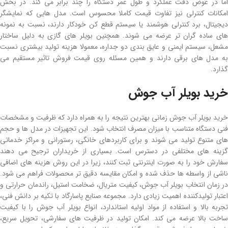
اما در عوض دقت عملکرد و طول عمر دستگاه را چند برابر می کند. در بخش
امکانات کنترلی نیز تفاوت قیمت کاملا محسوس است. مدل هایی که نمایشگر
دیجیتال، برد کنترلی هوشمند یا سیستم قطع کن خودکار دارند، نسبت به نمونه
های ساده گران تر عرضه می شوند. همچنین بویلر های گازی به دلیل ساختار
مشعل، سیستم ایمنی و عایق بندی دو جداره، معمولا هزینه تولید بیشتری نسبت
به مدل های برقی دارند و همین مسئله روی قیمت فروش تاثیر مستقیم می
گذارد.
خرید بویلر آب جوش
خرید بویلر آب جوش زمانی بهترین نتیجه را به همراه دارد که ظرفیت و مشخصات
فنی دستگاه متناسب با میزان مصرف انتخاب شود. این تجهیزات در مدل ها و حجم
های متنوع تولید می شوند و برای کاربردهای خانگی، رستورانی و مراکز خدماتی
گزینه های مختلفی در دسترس است. بسیاری از خریداران ترجیح می دهند
سفارش خود را به صورت اینترنتی ثبت کنند، زیرا در این روش هزینه های اضافی
ناشی از واسطه ها حذف شده و امکان مقایسه دقیق تر محصولات فراهم می شود.
در زمان انتخاب بویلر آب جوش، کیفیت متریال، ضخامت استیل، راندمان حرارتی و
اعتبار تولیدکننده اهمیت زیادی دارد. مجموعه صنایع پاسارگاد با تکیه بر دانش فنی،
تجربه بالا و استفاده از مواد اولیه استاندارد، انواع بویلر آب جوش را با کیفیت
ساخت بالا عرضه می کند. امکان تولید در ظرفیت های سفارشی، تحویل سریع،