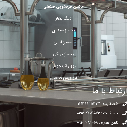
ماشین ظرفشویی صنعتی
دیگ بخار
یخساز حبه ای
یخساز قالبی
یخساز پولکی
بویلر آب جوش
اتو پرس صنعتی
ارتباط با ما
خط ثابت : 02136695303
خط ثابت : 02133704572
تلفن همراه : 09102089058