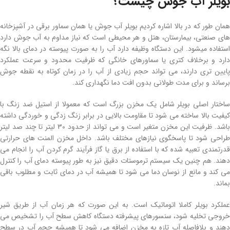
بویلر آب جوش چیست؟
همان طور که در بالا اشاره کردیم بویلر آب جوش یا همان سماور برقی در آشپزخانه
های صنعتی، بیمارستان، هتل و هر محیطی است که نیاز مداوم به آب جوش دارد
استفاده میشود. این دستگاه وظیفه دارد آب را به صورت پیوسته در دمای بالا نگه
دارد و برخلاف کتری یا سماورهای خانگی که ظرفیت محدود و سرعت عملکرد
پایین تری دارند، می تواند حجم زیادی از آب را در زمان کوتاه به نقطه جوش
برساند و برای مدت طولانی بدون افت دما نگهداری کند.
ساختار اصلی بویلر شامل یک مخزن بزرگ است که معمولا از استیل ضد زنگ با
کیفیت بالا ساخته می شود تا مقاومت بالایی در برابر زنگ زدگی و خوردگی داشته
باشد. ظرفیت این مخزن متغیر است و می تواند از حدود 30 لیتر تا چند صد لیتر
طراحی شود تا پاسخگوی نیازهای مختلف باشد. داخل مخزن المنت های حرارتی
قدرتمندی تعبیه شده که با استفاده از برق یا گاز فرآیند گرم کردن آب را انجام می
دهند. هم چنین یک سیستم ترموستات دقیق نیز به طور پیوسته دمای آب را کنترل
می کند و مانع از نوسان دما می شود تا همیشه آب در دمای ثابت و مطلوب باقی
بماند.
عملکرد بویلر کاملا اتوماتیک است. به این صورت که هر زمان آب از طریق شیر
خروجی تخلیه شود، سنسورهای پیشرفته دستگاه کاهش سطح آب را تشخیص می
دهند و بلافاصله آب تازه به مخزن اضافه می شود تا همیشه حجم آب در سطح