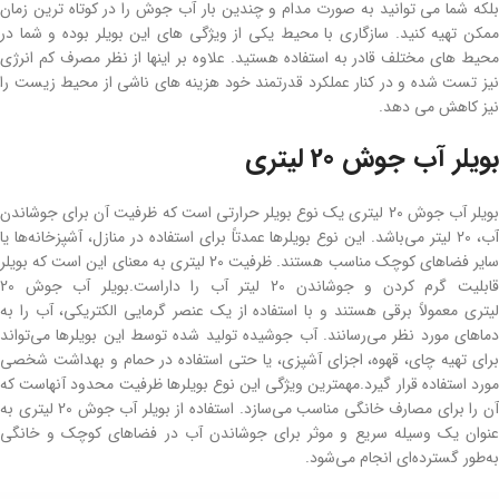
بلکه شما می توانید به صورت مدام و چندین بار آب جوش را در کوتاه ترین زمان
ممکن تهیه کنید. سازگاری با محیط یکی از ویژگی های این بویلر بوده و شما در
محیط های مختلف قادر به استفاده هستید. علاوه بر اینها از نظر مصرف کم انرژی
نیز تست شده و در کنار عملکرد قدرتمند خود هزینه های ناشی از محیط زیست را
نیز کاهش می دهد.
بویلر آب جوش 20 لیتری
بویلر آب جوش 20 لیتری یک نوع بویلر حرارتی است که ظرفیت آن برای جوشاندن
آب، 20 لیتر می‌باشد. این نوع بویلرها عمدتاً برای استفاده در منازل، آشپزخانه‌ها یا
سایر فضاهای کوچک مناسب هستند. ظرفیت 20 لیتری به معنای این است که بویلر
قابلیت گرم کردن و جوشاندن 20 لیتر آب را داراست.بویلر آب جوش 20
لیتری معمولاً برقی هستند و با استفاده از یک عنصر گرمایی الکتریکی، آب را به
دماهای مورد نظر می‌رسانند. آب جوشیده تولید شده توسط این بویلرها می‌تواند
برای تهیه چای، قهوه، اجزای آشپزی، یا حتی استفاده در حمام و بهداشت شخصی
مورد استفاده قرار گیرد.مهمترین ویژگی این نوع بویلرها ظرفیت محدود آنهاست که
آن را برای مصارف خانگی مناسب می‌سازد. استفاده از بویلر آب جوش 20 لیتری به
عنوان یک وسیله سریع و موثر برای جوشاندن آب در فضاهای کوچک و خانگی
به‌طور گسترده‌ای انجام می‌شود.