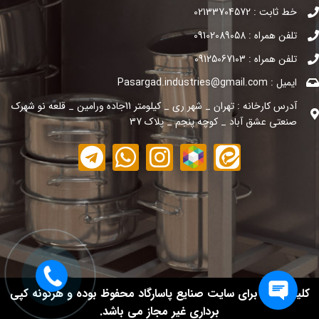
خط ثابت : 02133704572
تلفن همراه : 09102089058
تلفن همراه : 09125067103
ایمیل : Pasargad.industries@gmail.com
آدرس کارخانه : تهران _ شهر ری _ کیلومتر 11جاده ورامین _ قلعه نو شهرک
صنعتی عشق آباد _ کوچه پنجم _ پلاک 37
کلیه حقوق برای سایت صنایع پاسارگاد محفوظ بوده و هرگونه کپی
برداری غیر مجاز می باشد.