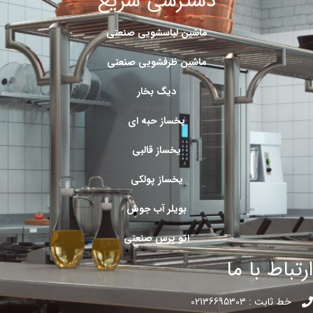
دسترسی سریع
ماشین لباسشویی صنعتی
ماشین ظرفشویی صنعتی
دیگ بخار
یخساز حبه ای
یخساز قالبی
یخساز پولکی
بویلر آب جوش
اتو پرس صنعتی
ارتباط با ما
خط ثابت : 02136695303