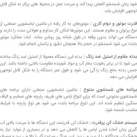
شود زمان شستشو کاهش پیدا کند و سرعت عمل در محیط های پرکار به شکل قابل
توجهی افزایش یابد.
درت موتور و دوام کاری :
موتورهای به کار رفته در ماشین لباسشویی صنعتی از
نوع پرتوان و مقاوم هستند. این موتورها امکان کار مداوم و طولانی مدت را دارند و
دستگاه می تواند بدون وقفه در طول شبانه روز روشن بماند. ثبات عملکرد موتور
باعث می شود شستشو در حجم بالا همچنان دقیق و یکسان انجام شود.
دنه مقاوم از استیل ضد زنگ :
بدنه این دستگاه معمولا از استیل ضد زنگ ساخته
می شود تا در برابر رطوبت بخار آب و مواد شوینده مقاومت بالایی داشته باشد. این
جنس بدنه مانع زنگ زدگی می شود و طول عمر دستگاه را به شکل قابل توجهی
افزایش می دهد.
برنامه های شستشوی متنوع :
ماشین لباسشویی صنعتی دارای برنامه های
شستشوی متنوعی است که برای انواع لباس های ظریف پارچه های ضخیم و الیاف
سنگین تنظیم شده اند. این تنوع برنامه باعث می شود هر نوع پارچه با شرایط
مناسب شسته شود.
یستم خشک کن پرقدرت :
خشک کن قدرتمند این دستگاه ها با سرعت بالای آب
گیری زمان آماده شدن لباس ها را کاهش می دهد و در بسیاری از موارد نیاز به
خشک کن جداگانه را از بین می برد. این ویژگی سرعت کار را بالا می برد و مصرف