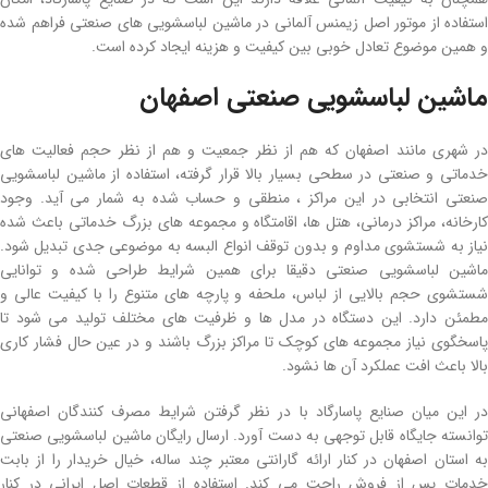
استفاده از موتور اصل زیمنس آلمانی در ماشین لباسشویی های صنعتی فراهم شده
و همین موضوع تعادل خوبی بین کیفیت و هزینه ایجاد کرده است.
ماشین لباسشویی صنعتی اصفهان
در شهری مانند اصفهان که هم از نظر جمعیت و هم از نظر حجم فعالیت های
خدماتی و صنعتی در سطحی بسیار بالا قرار گرفته، استفاده از ماشین لباسشویی
صنعتی انتخابی در این مراکز ، منطقی و حساب شده به شمار می آید. وجود
کارخانه، مراکز درمانی، هتل ها، اقامتگاه و مجموعه های بزرگ خدماتی باعث شده
نیاز به شستشوی مداوم و بدون توقف انواع البسه به موضوعی جدی تبدیل شود.
ماشین لباسشویی صنعتی دقیقا برای همین شرایط طراحی شده و توانایی
شستشوی حجم بالایی از لباس، ملحفه و پارچه های متنوع را با کیفیت عالی و
مطمئن دارد. این دستگاه در مدل ها و ظرفیت های مختلف تولید می شود تا
پاسخگوی نیاز مجموعه های کوچک تا مراکز بزرگ باشند و در عین حال فشار کاری
بالا باعث افت عملکرد آن ها نشود.
در این میان صنایع پاسارگاد با در نظر گرفتن شرایط مصرف کنندگان اصفهانی
توانسته جایگاه قابل توجهی به دست آورد. ارسال رایگان ماشین لباسشویی صنعتی
به استان اصفهان در کنار ارائه گارانتی معتبر چند ساله، خیال خریدار را از بابت
خدمات پس از فروش راحت می کند. استفاده از قطعات اصل ایرانی در کنار