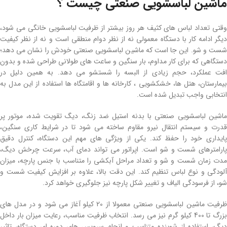
ماشین لباسشویی صنعتی چیست ؟
وقتی تعداد لباس های کثیف هر روز بیشتر از ظرفیت لباسشویی خانگی می شود،
دیگر ادامه کار با دستگاه معمولی نه از نظر دوام منطقی است و نه از نظر کیفیت
شست و شو. این جا است که ماشین لباسشویی صنعتی خودش را نشان می دهد؛
دستگاهی که برای کار مداوم، بار سنگین و ساعت های طولانی طراحی شده و بدون
افت عملکرد، حجم زیادی از البسه را شستشو می دهد. به همین دلیل در
بیمارستان، هتل ها، خشکشویی ، کارخانه ها و اقامتگاه ها استفاده از این مدل به
انتخابی واجب تبدیل شده است.
ماشین لباسشویی صنعتی با بدنه استیل ضد زنگ، دیگ تقویت شده، موتور پر
قدرت و سیستم انتقال نیرو مقاوم ساخته می شود تا در شرایط کاری سنگین،
پایداری خود را حفظ کند. یکی از ویژگی های مهم این دستگاه، کنترل دقیق
پارامترهای شست و شو است. اپراتور می تواند دمای آب، سرعت چرخش دیگ،
مدت زمان شست و شو و تعداد مراحل آبکشی را متناسب با جنس پارچه، میزان
آلودگی و نوع لباس تنظیم کند. این دقت بالا، علاوه بر افزایش کیفیت شست و
شو، از فرسودگی الیاف و تغییر شکل پارچه نیز جلوگیری خواهد کرد.
ظرفیت ماشین لباسشویی صنعتی معمولا از 20 کیلو آغاز می شود و در مدل های
بزرگ تا 400 کیلو گرم نیز می رسد. انتخاب ظرفیت مناسب، رعایت میزان بار داخل
دیگ، استفاده از شوینده متناسب و انجام سرویس های دوره ای دستگاه، تاثیر