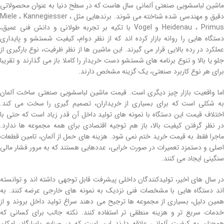
ماشین لباسشویی صنعتی آلمانی سال هاست که در سطح دنیا به عنوان محصولاتی
دقیق و مهندسی شده شناخته می شوند. برندهایی مثل Miele ، Kannegiesser ،
Heidenau ، Primus و Vogel با تکیه بر تجربه طولانی و دانش فنی عمیق،
دستگاه هایی را روانه بازار کرده اند که از نظر دوام، کیفیت شستشو و پایداری
عملکرد در رده بالایی قرار می گیرند. این ماشین ها از نظر ظرفیت، نوع بارگیری از
جلو یا بالا و تنوع برنامه های شستشو دست خریدار را کاملا باز می گذارند و تقریبا
برای هر نوع کاربرد صنعتی، یک گزینه مشخص دارند.
اما واقعیت بازار چیز دیگری است. قیمت ماشین لباسشویی صنعتی ساخت آلمان
به شکلی است که برای بسیاری از خریداران، تصمیم گیری را سخت می کند.
اختلاف قیمت این دستگاه با نمونه های تولید داخل آن قدر زیاد است که حتی با
در نظر گرفتن کیفیت بالا، باز هم توجیه اقتصادی برای همه مجموعه ها ندارد.
ماجرا فقط به قیمت خرید ختم نمی شود. هزینه های حمل از آلمان، تامین قطعات
اصلی و دستمزد تعمیرات در صورت خرابی، عددهایی هستند که به مرور فشار مالی
سنگینی ایجاد می کنند.
در سال های اخیر، تولیدکنندگان داخلی پیشرفت قابل توجهی داشته اند و توانسته
اند دستگاه هایی با مشخصات فنی نزدیک به نمونه های خارجی عرضه کنند. به
همین دلیل، بسیاری از مجموعه ها ترجیح می دهند سراغ تولید داخل بروند و از
خدمات سریع تر و هزینه منطقی تر استفاده کنند. نکته جالب برای کسانی که
همچنان به کیفیت آلمانی علاقه دارند این است که در صنایع پاسارگاد، امکان