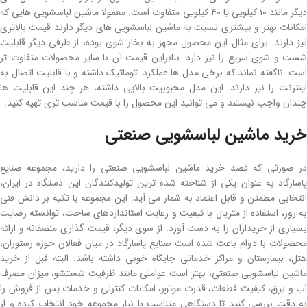
دیگر مانند ۱۰ کیلویی یا ۴۰ کیلویی متفاوت است. معمولا ماشین لباسشویی هایی که
امکانات بهتر و بیشتری نسبت به ماشین لباسشویی های دیگر دارند قیمت بالاتری
نیز دارند. برای مثال این محصول مجهز به بخار شوی بوده، از طرفی دیگر قابلیت
شست و شوی سریع را نیز دارد. بنابراین قیمت آن با سایر محصولات متفاوت تر
است. ناگفته نماند که برخی مدل ها عملکرد اتوماتیک داشته و با قابلیت اتصال به
اینترنت را نیز دارند. این مدل محبوبیت بالایی داشته، هر چند این قابلیت ها
چندان واجب نیستند و می توانید این محصول را با قیمت مناسب تری تهیه کنید.
خرید ماشین لباسشویی صنعتی
در صورتی که قصد خرید ماشین لباسشویی صنعتی را دارید، مجموعه صنایع
پاسارگاد به عنوان یکی از شناخته شده ترین تولیدکنندگان این دستگاه در ایران،
انتخابی مطمئن و قابل اعتماد به شمار می آید. این مجموعه با تکیه بر دانش فنی
به روز، استفاده از متریال با کیفیت و رعایت استانداردهای ساخت، توانسته رضایت
بسیاری از خریداران را به دست آورد. از سوی دیگر، قیمت گذاری منصفانه و ارائه
محصولات با دوام باعث شده است صنایع پاسارگاد در میان فعالان حوزه رستوران،
هتل، بیمارستان و مراکز خدماتی جایگاه خوبی داشته باشد. البته قبل از خرید
ماشین لباسشویی صنعتی، بهتر است عواملی مانند ظرفیت شستشو، میزان مصرف
آب و برق، کیفیت قطعات، قدرت موتور، امکانات کنترلی و خدمات پس از فروش را
به دقت بررسی کنید تا دستگاهی متناسب با نیاز مجموعه خود انتخاب کرده و از