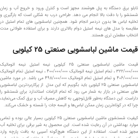
تابلو برق دستگاه به پنل هوشمند مجهز است و کنترل ورود و خروج آب و زمان
شستشو را با دقت بالا انجام می دهد. طراحی درب به شکلی است که بارگیری و
تخلیه لباس ها بدون دردسر انجام شود. همچنین لباسشویی های تمام استیل در
مقایسه با مدل های نیمه استیل دوام بالاتری دارند و برای استفاده طولانی مدت
انتخاب مطمئن تری هستند.
قیمت ماشین لباسشویی صنعتی 25 کیلویی
قیمت ماشین لباسشویی صنعتی 25 کیلویی نیمه استیل نیمه اتوماتیک
322/000/000 ، تمام استیل نیمه اتوماتیک 400/000/000 ، نیمه استیل تمام اتوماتیک
406/000/000 و تمام استیل تمام اتوماتیک 498/000/000 می باشد. در مورد ماشین
لباسشویی صنعتی 25 کیلویی باید بگوییم که این مدل از پرکاربردترین لباسشویی
های صنعتی در بازار به شمار می رود که تمام الزامات استاندارد برای شستشو را
داراست. این دستگاه به‌طور قابل‌توجهی به کاهش مصرف آب و برق کمک می‌نماید،
چرا که در کوتاه‌ترین زمان ممکن لباس‌ها و البسه جات را شسته و خشک می‌کند.
کیفیت شستشوی ماشین لباسشویی صنعتی 25 کیلویی بسیار عالی بوده و تمامی
موارد بهداشتی در آن رعایت شده است. این محصول به شیر برقی برای تخلیه آب
مجهز شده است. استفاده از این دستگاه هیچ‌گونه آسیبی به بافت پارچه وارد