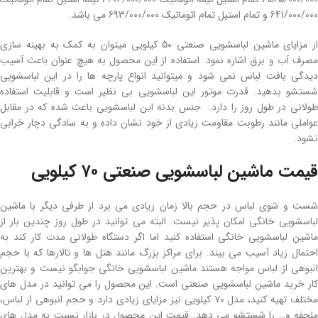
641/000/000 و تمام استیل تمام اتوماتیک 693/000/000 می باشد.
از مزایای ماشین لباسشویی صنعتی 50 کیلویی میتوان به کمک به بهینه سازی
مصرف آب و برق اشاره نمود. استفاده از این محصول به هیچ عنوان باعث آسیب
دیدگی بافت لباس نمی شود و میتوانید انواع پارچه ها را در این لباسشویی
شستشو بدهید. قدرت موتور این لباسشویی بی نظیر است و قابلیت استفاده
طولانی در طول روز را دارد. جنس بدنه این لباسشویی باعث شده که در مقابل
عواملی مانند رطوبت مقاومت زیادی از خود نشان داده و به سادگی دچار خرابی
نشود.
قیمت ماشین لباسشویی صنعتی ۷۰ کیلویی
شست و شوی لباس در حجم بالا زمان زیادی می برد از طرفی دیگر با ماشین
لباسشویی خانگی امکان پذیر نیست. البته می توانید در طول روز چندین بار از
ماشین لباسشویی خانگی استفاده کنید اما اگر دستگاه طولانی مدت کار کند به
احتمال زیاد آسیب می بیند. برای مراکز بزرگ مانند هتل ها و تالارها که با حجم
انبوهی از لباس مواجه هستند ماشین لباسشویی خانگی جوابگو نیست و بهترین
کار خرید ماشین لباسشویی صنعتی است. این محصول را می توانید در مدل های
مختلف تهیه کنید، مدل ۷۰ کیلویی نیز مزایای زیادی دارد و حجم انبوهی از لباس،
ملحفه و… را شستشو می دهد. قیمت این محصول در بازار نسبت به مدل های