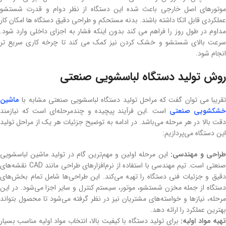
موتورهای اصل خارجی باعث شده این دستگاه از نظر دوام و قدرت شستشو
عملکردی قابل اتکا داشته باشند. بدنه مستحکم و طراحی دقیق دستگاه ها امکان کار
مداوم در طول روز را فراهم می کند بدون اینکه فشار به اجزای داخلی وارد شود.
سرعت بالای شستشو و خشک کردن نیز کمک می کند تا چرخه کاری سریع تر
انجام شود.
روش تولید دستگاه لباسشویی صنعتی
تقریبا می توان گفت که مراحل تولید دستگاه لباسشویی صنعتی مشابه با
ماشین
شکشویی صنعتی
است .این فرآیند پیچیده و چندمرحله‌ای است که نیازمند
دقت بالا در هر مرحله می‌باشد. در ادامه به توضیح جزئیات هر یک از مراحل تولید
این دستگاه می‌پردازیم:
راحی و مهندسی:
این مرحله اولین و مهم‌ترین گام در تولید ماشین لباسشویی
صنعتی است. تیم مهندسی با استفاده از نرم‌افزارهای طراحی مانند CAD نقشه‌های
دقیق و جزئیات فنی دستگاه را تهیه می‌کند. این طراحی‌ها شامل تمام بخش‌های
دستگاه از جمله مخزن شستشو، موتور، سیستم کنترل و سایر اجزا می‌شود. در این
مرحله، نیازها و خواسته‌های مشتریان نیز در نظر گرفته می‌شود تا محصول بتواند
بهترین عملکرد را ارائه دهد.
هیه مواد اولیه:
برای تولید دستگاه با کیفیت بالا، انتخاب مواد اولیه مناسب بسیار