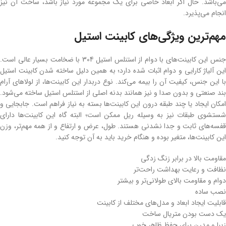
می‌باشد. حال اگر ابعاد خاصی برای یک مجموعه مورد نیاز باشد، ساخت آن نیز
انجام می‌پذیرد.
مهم‌ترین ویژگی‌های کابینت استیل
جنس این کابینت‌های با دوام از استنلس استیل 304 با ضخامت بسیار عالی است.
این آلیاژ کارایی و دوام اثبات شده دارد؛ به همین دلیل ساخته شدن کابینت استیل
با این جنس، کیفیت آن را بیمه می‌کند. نوع دربدار این کابینت‌ها، از لولاهای آرام
بند صنعتی و بدون صدا و نیز همانند بدنه اصلی از استنلس استیل ساخته می‌شود.
امکان ایجاد یا چند طبقه درون این کابینت‌ها بسته به نیاز فراهم است. جابجایی و
شستشوی طبقات نیز به وسیله ریل ممکن است؛ البته گاه این کابینت‌ها دارای
قفسه‌های ثابت و جدا نشدنی هستند. طول، عرض و ارتفاع و از همه مهم‌تر، وزن
این کابینت‌ها، متغیر بوده و هنگام خرید باید به آن توجه کنید.
مقاومت بالا در برابر زنگ زدگی
نظافت و رعایت بهداشت راحت‌تر
دوام و مقاومت بالای طولانی‌تر و بیشتر
نصب ساده
قابلیت ایجاد ابعاد و مدل‌های مختلف از کابینت
یک دست بودن متریال ساخت
زیبا و مدرن برای حفظ ظاهر خوب