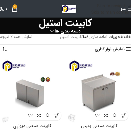
Skip to navigation
0
منو
0
﷼
Skip to main content
کابینت استیل
دسته بندی ها
خانه
تجهیزات آماده سازی غذا
کابینت استیل
نمایش همه 2 نتیجه
نمایش نوار کناری
کابینت صنعتی زمینی
کابینت صنعتی دیواری