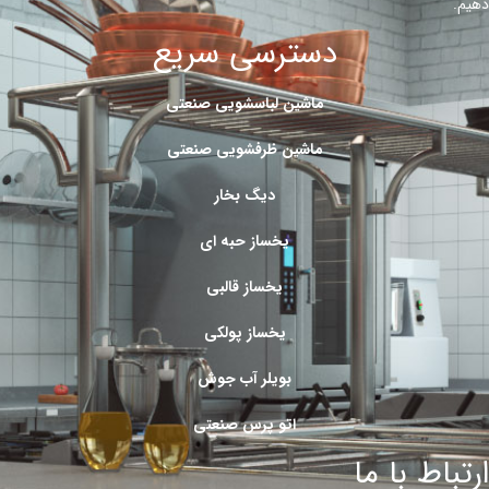
دهیم.
دسترسی سریع
ماشین لباسشویی صنعتی
ماشین ظرفشویی صنعتی
دیگ بخار
یخساز حبه ای
یخساز قالبی
یخساز پولکی
بویلر آب جوش
اتو پرس صنعتی
ارتباط با ما