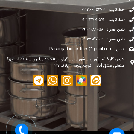
خط ثابت : 02136695303
خط ثابت : 02133704572
تلفن همراه : 09102089058
تلفن همراه : 09125067103
ایمیل : Pasargad.industries@gmail.com
آدرس کارخانه : تهران _ شهر ری _ کیلومتر 11جاده ورامین _ قلعه نو شهرک
صنعتی عشق آباد _ کوچه پنجم _ پلاک 37